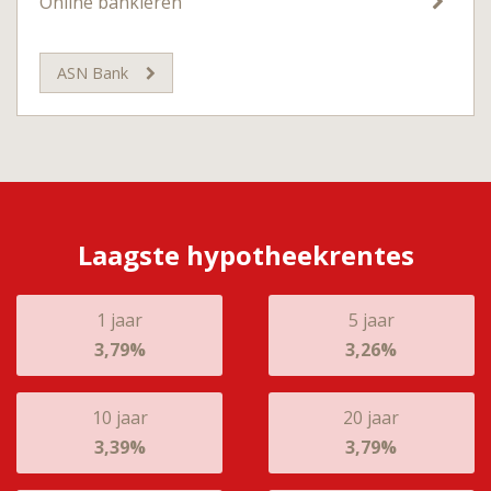
Online bankieren
ASN Bank
Laagste hypotheekrentes
1 jaar
5 jaar
3,79%
3,26%
10 jaar
20 jaar
3,39%
3,79%