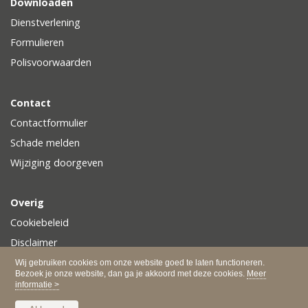
Downloaden
Dienstverlening
Formulieren
Polisvoorwaarden
Contact
Contactformulier
Schade melden
Wijziging doorgeven
Overig
Cookiebeleid
Disclaimer
Privacy
Wij gebruiken cookies om onze website goed te laten functioneren.
Bezoek je onze website, dan ga je akkoord met deze cookies.
Meer
informatie >