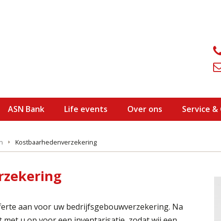
ASN Bank
Life events
Over ons
Service &
n
Kostbaarhedenverzekering
rzekering
ferte aan voor uw bedrijfsgebouwverzekering. Na
met u op voor een inventarisatie, zodat wij een