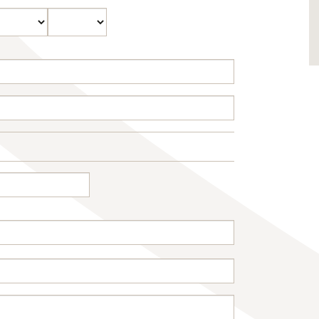
aand
Jaar