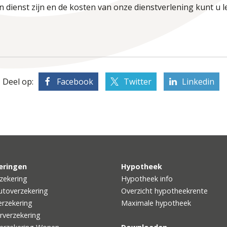
n dienst zijn en de kosten van onze dienstverlening kunt u 
Deel op:
Facebook
Twitter
Linkedin
eringen
Hypotheek
zekering
Hypotheek info
utoverzekering
Overzicht hypotheekrente
rzekering
Maximale hypotheek
rverzekering